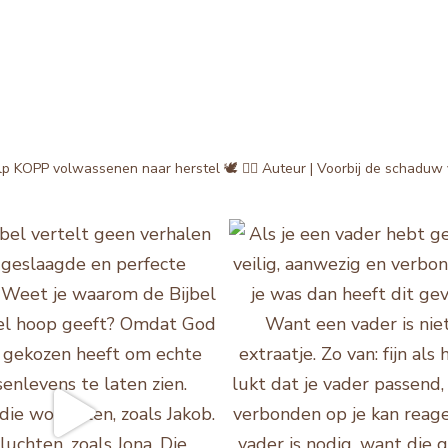
lp KOPP volwassenen naar herstel 🕊️
✍🏻 Auteur | Voorbij de schaduw 