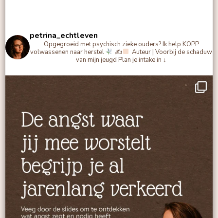
petrina_echtleven
Opgegroeid met psychisch zieke ouders?
Ik help KOPP
volwassenen naar herstel
✍
Auteur | Voorbij de schaduw
van mijn jeugd
Plan je intake in ↓