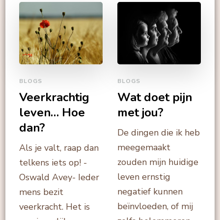
BLOGS
BLOGS
Veerkrachtig
Wat doet pijn
leven… Hoe
met jou?
dan?
De dingen die ik heb
meegemaakt
Als je valt, raap dan
zouden mijn huidige
telkens iets op! -
leven ernstig
Oswald Avey- Ieder
negatief kunnen
mens bezit
beïnvloeden, of mij
veerkracht. Het is