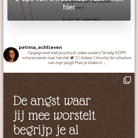
hier
petrina_echtleven
Opgegroeid met psychisch zieke ouders?
Ik help KOPP
volwassenen naar herstel 🕊️
✍🏻 Auteur | Voorbij de schaduw
van mijn jeugd
Plan je intake in ↓