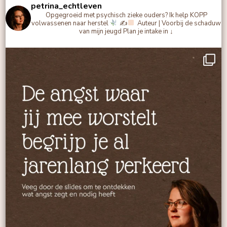
petrina_echtleven
Opgegroeid met psychisch zieke ouders?
Ik help KOPP
volwassenen naar herstel
✍
Auteur | Voorbij de schaduw
van mijn jeugd
Plan je intake in ↓