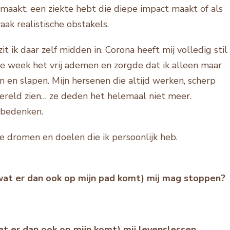
maakt, een ziekte hebt die diepe impact maakt of als
vaak realistische obstakels.
it ik daar zelf midden in. Corona heeft mij volledig stil
ve week het vrij ademen en zorgde dat ik alleen maar
 en slapen. Mijn hersenen die altijd werken, scherp
 wereld zien… ze deden het helemaal niet meer.
 bedenken.
de dromen en doelen die ik persoonlijk heb.
 wat er dan ook op mijn pad komt) mij mag stoppen?
at er dan ook op mijn komt) mij levenslessen