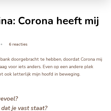
na: Corona heeft mij
op
6 reacties
Dagboek
van
 bank doorgebracht te hebben, doordat Corona mij
Petrina:
ndaag voor iets anders. Even op een andere plek
Corona
t ook letterlijk mijn hoofd in beweging.
heeft
mij
stilgezet
gevoel?
dat je vast staat?