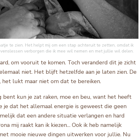
tje te zien. Het helpt mij om een stap achteruit te zetten, omdat ik
levenslessen verborgen die ik mee wil nemen en met jullie wil delen.
hard, om vooruit te komen. Toch veranderd dit je zicht
helemaal niet. Het blijft hetzelfde aan je laten zien. De
, het lukt maar niet om dat te bereiken.
g bent kun je zat raken, moe en beu, want het heeft
ie je dat het allemaal energie is geweest die geen
amelijk dat een andere situatie verlangen en hard
ona mij raakt kan ik kiezen… Ook ik heb namelijk
met mooie nieuwe dingen uitwerken voor jullie. Nu