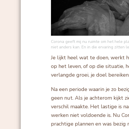
Corona geeft mij nu ruimte om het hele plaa
niet anders kan. En in die ervaring zitten 
Je lijkt heel wat te doen, werkt 
op het leven, of op die situatie, 
verlangde groei, je doel bereiken
Na een periode waarin je zo bezi
geen nut. Als je achterom kijkt z
verschil maakte. Het lastige is n
werken niet voldoende is. Nu Cor
prachtige plannen en was bezig 